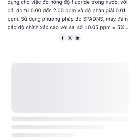
dụng cho việc đo nồng độ fluoride trong nước, với
dải đo từ 0.00 đến 2.00 ppm và độ phân giải 0.01
ppm. Sử dụng phương pháp đo SPADNS, máy đảm
bảo độ chính xác cao với sai số ±0.05 ppm ± 5%
giá trị đọc được. Thiết bị này phù hợp cho các kỹ sư
và nhà quản lý chất lượng trong ngành nước, đảm
bảo độ tin cậy và hiệu suất cao trong các ứng dụng
thực tế.