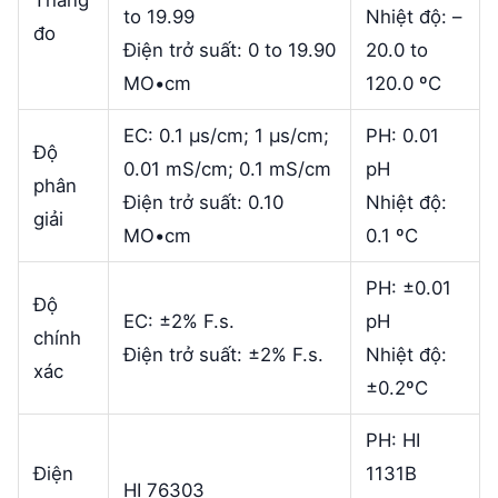
to 19.99
Nhiệt độ: –
đo
Điện trở suất: 0 to 19.90
20.0 to
MO•cm
120.0 ºC
EC: 0.1 µs/cm; 1 µs/cm;
PH: 0.01
Độ
0.01 mS/cm; 0.1 mS/cm
pH
phân
Điện trở suất: 0.10
Nhiệt độ:
giải
MO•cm
0.1 ºC
PH: ±0.01
Độ
EC: ±2% F.s.
pH
chính
Điện trở suất: ±2% F.s.
Nhiệt độ:
xác
±0.2ºC
PH: HI
Điện
1131B
HI 76303