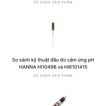
ứng PH Hanna HI6101415
SO SÁNH SẢN PHẨM
So sánh kỹ thuật đầu đo cảm ứng pH
HANNA HI1049B và HI6101415
SO SÁNH SẢN PHẨM