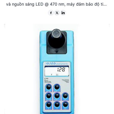
và nguồn sáng LED @ 470 nm, máy đảm bảo độ tin
cậy cao trong các ứng dụng thực tế. Sản phẩm có
xuất xứ từ Rô-ma-ni, đi kèm với phụ kiện đầy đủ và
bảo hành 6 tháng.