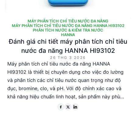
MÁY PHÂN TÍCH CHỈ TIÊU NƯỚC ĐA NĂNG
MÁY PHÂN TÍCH CHỈ TIÊU NƯỚC ĐA NĂNG HANNA HI93102
PHÂN TÍCH NƯỚC & KIỂM TRA NƯỚC
HANNA
Đánh giá chi tiết máy phân tích chỉ tiêu
nước đa năng HANNA HI93102
26 THG 3 2026
Máy phân tích chỉ tiêu nước đa năng HANNA
HI93102 là thiết bị chuyên dụng cho việc đo lường
và phân tích các chỉ tiêu nước quan trọng như độ
đục, bromine, clo, và pH. Với độ chính xác cao và
khả năng hiệu chuẩn linh hoạt, sản phẩm này phù
hợp cho các kỹ sư và nhà quản lý kỹ thuật trong
ngành xử lý nước. Được sản xuất tại Rô-ma-ni, máy
có thiết kế nhỏ gọn, dễ sử dụng và có thể hoạt
động liên tục trong 60 giờ với pin AA.