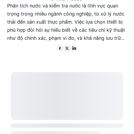
Phân tích nước và kiểm tra nước là lĩnh vực quan
trọng trong nhiều ngành công nghiệp, từ xử lý nước
thải đến sản xuất thực phẩm. Việc lựa chọn thiết bị
phù hợp đòi hỏi sự hiểu biết về các tiêu chí kỹ thuật
như độ chính xác, phạm vi đo, và khả năng lưu trữ
dữ liệu. Các sản phẩm từ các nhà sản xuất hàng đầu
như SMARTSENSOR, HANNA, và HORIBA cung cấp
nhiều tùy chọn cho các ứng dụng khác nhau. Để tối
ưu hóa chi phí và hiệu quả, người mua cần cân nhắc
kỹ lưỡng giữa các dòng sản phẩm và tính năng cụ
thể.