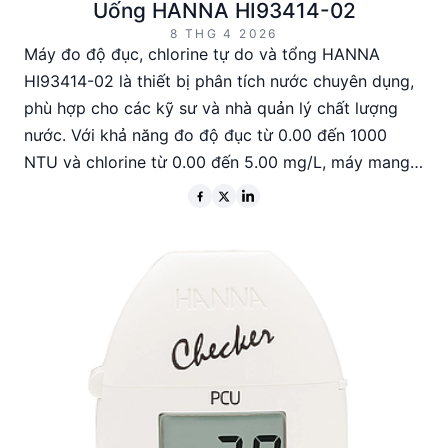
Uống HANNA HI93414-02
8 THG 4 2026
Máy đo độ đục, chlorine tự do và tổng HANNA
HI93414-02 là thiết bị phân tích nước chuyên dụng,
phù hợp cho các kỹ sư và nhà quản lý chất lượng
nước. Với khả năng đo độ đục từ 0.00 đến 1000
NTU và chlorine từ 0.00 đến 5.00 mg/L, máy mang
lại độ chính xác cao và hiệu chuẩn linh hoạt. Sản
phẩm này lý tưởng cho các ứng dụng trong kiểm tra
chất lượng nước uống, xử lý nước thải và các ngành
công nghiệp liên quan.