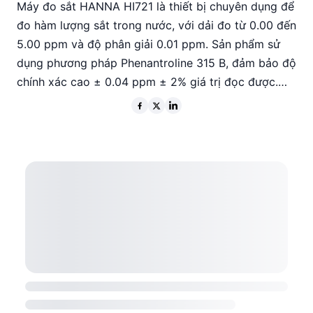
Máy đo sắt HANNA HI721 là thiết bị chuyên dụng để
đo hàm lượng sắt trong nước, với dải đo từ 0.00 đến
5.00 ppm và độ phân giải 0.01 ppm. Sản phẩm sử
dụng phương pháp Phenantroline 315 B, đảm bảo độ
chính xác cao ± 0.04 ppm ± 2% giá trị đọc được.
Với nguồn sáng LED 525 nm và đầu thu ánh sáng tế
bào quang điện silicon, máy đo này phù hợp cho
các ứng dụng công nghiệp và nghiên cứu. Thiết kế
gọn nhẹ, sử dụng pin AAA và có chức năng tự động
tắt nguồn giúp tiết kiệm năng lượng.