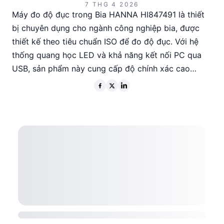
7 THG 4 2026
Máy đo độ đục trong Bia HANNA HI847491 là thiết
bị chuyên dụng cho ngành công nghiệp bia, được
thiết kế theo tiêu chuẩn ISO để đo độ đục. Với hệ
thống quang học LED và khả năng kết nối PC qua
USB, sản phẩm này cung cấp độ chính xác cao
trong quá trình sản xuất bia. Dù đã ngừng sản xuất,
HI847491 vẫn nổi bật với các tính năng như GLP,
Fast Tracker™ và chế độ đo liên tục, phù hợp cho
các kỹ sư và nhà sản xuất bia cần độ tin cậy và khả
năng truy xuất dữ liệu.