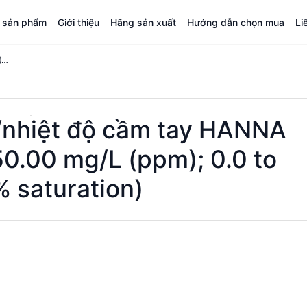
á sản phẩm
Giới thiệu
Hãng sản xuất
Hướng dẫn chọn mua
Li
Máy đo DO/áp suất/nhiệt độ cầm tay HANNA HI 98186 (0.00 to 50.00 mg/L (ppm); 0.0 to 600.0 % saturation)
/nhiệt độ cầm tay HANNA
50.00 mg/L (ppm); 0.0 to
% saturation)