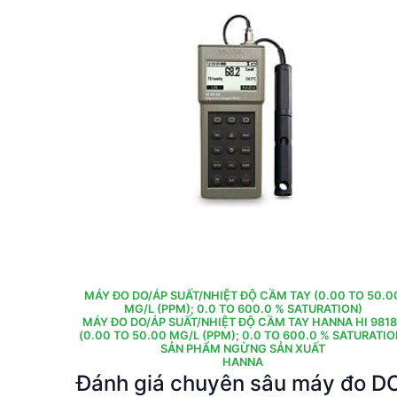
MÁY ĐO DO/ÁP SUẤT/NHIỆT ĐỘ CẦM TAY (0.00 TO 50.0
MG/L (PPM); 0.0 TO 600.0 % SATURATION)
MÁY ĐO DO/ÁP SUẤT/NHIỆT ĐỘ CẦM TAY HANNA HI 981
(0.00 TO 50.00 MG/L (PPM); 0.0 TO 600.0 % SATURATIO
SẢN PHẨM NGỪNG SẢN XUẤT
HANNA
Đánh giá chuyên sâu máy đo D