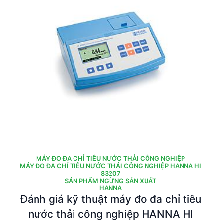
MÁY ĐO ĐA CHỈ TIÊU NƯỚC THẢI CÔNG NGHIỆP
MÁY ĐO ĐA CHỈ TIÊU NƯỚC THẢI CÔNG NGHIỆP HANNA HI
83207
SẢN PHẨM NGỪNG SẢN XUẤT
HANNA
Đánh giá kỹ thuật máy đo đa chỉ tiêu
nước thải công nghiệp HANNA HI