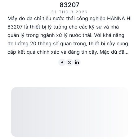
83207
31 THG 3 2026
Máy đo đa chỉ tiêu nước thải công nghiệp HANNA HI
83207 là thiết bị lý tưởng cho các kỹ sư và nhà
quản lý trong ngành xử lý nước thải. Với khả năng
đo lường 20 thông số quan trọng, thiết bị này cung
cấp kết quả chính xác và đáng tin cậy. Mặc dù đã
ngừng sản xuất, HI 83207 vẫn nổi bật với hệ thống
quang học tiên tiến và hỗ trợ người dùng mạnh mẽ,
giúp tối ưu hóa quy trình phân tích nước thải công
nghiệp.