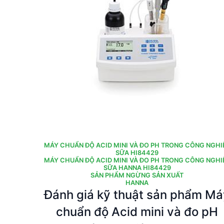
MÁY CHUẨN ĐỘ ACID MINI VÀ ĐO PH TRONG CÔNG NGHI
SỮA HI84429
MÁY CHUẨN ĐỘ ACID MINI VÀ ĐO PH TRONG CÔNG NGHI
SỮA HANNA HI84429
SẢN PHẨM NGỪNG SẢN XUẤT
HANNA
Đánh giá kỹ thuật sản phẩm Má
chuẩn độ Acid mini và đo pH