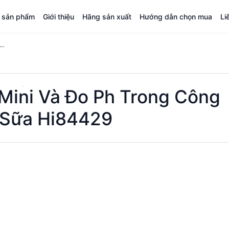
á sản phẩm
Giới thiệu
Hãng sản xuất
Hướng dẫn chọn mua
Li
uẩn Độ Acid Mini Và Đo Ph Trong Công Nghiệp Sữa Hi84429
Mini Và Đo Ph Trong Công
 Sữa Hi84429