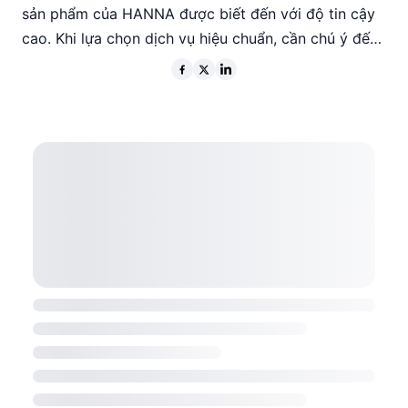
sản phẩm của HANNA được biết đến với độ tin cậy
cao. Khi lựa chọn dịch vụ hiệu chuẩn, cần chú ý đến
các tiêu chuẩn kỹ thuật, độ chính xác và uy tín của
nhà cung cấp. EMIN Việt Nam cung cấp dịch vụ hiệu
chuẩn đạt chuẩn ISO17025, đảm bảo chất lượng và
độ chính xác cao.