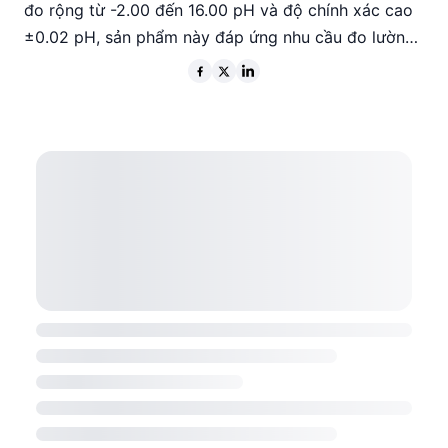
đo rộng từ -2.00 đến 16.00 pH và độ chính xác cao
±0.02 pH, sản phẩm này đáp ứng nhu cầu đo lường
chính xác trong nhiều môi trường khác nhau. Tính
năng bù nhiệt tự động và thời gian sử dụng pin lâu
dài làm cho HANNA Hi991003 trở thành lựa chọn lý
tưởng cho các ứng dụng thực tế.