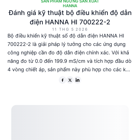
SẢN PHẨM NGỪNG SẢN XUẤT
HANNA
Đánh giá kỹ thuật bộ điều khiển độ dẫn
điện HANNA HI 700222-2
11 THG 5 2026
Bộ điều khiển kỹ thuật số độ dẫn điện HANNA HI
700222-2 là giải pháp lý tưởng cho các ứng dụng
công nghiệp cần đo độ dẫn điện chính xác. Với khả
năng đo từ 0.0 đến 199.9 mS/cm và tích hợp đầu dò
4 vòng chiết áp, sản phẩm này phù hợp cho các kỹ
sư và nhà quản lý kỹ thuật tìm kiếm sự ổn định và
độ chính xác cao. Mặc dù sản phẩm đã ngừng sản
xuất, nó vẫn cung cấp nhiều tính năng hữu ích như
đầu ra RS485 và điều chỉnh nhiệt độ tự động.