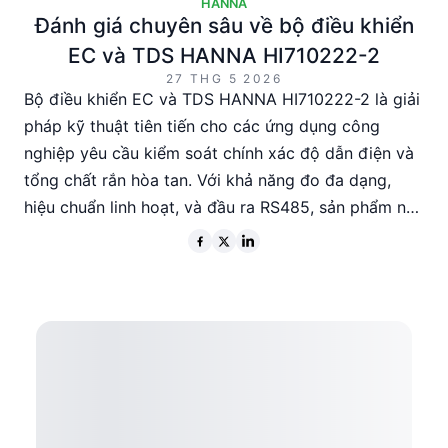
HANNA
Đánh giá chuyên sâu về bộ điều khiển
EC và TDS HANNA HI710222-2
27 THG 5 2026
Bộ điều khiển EC và TDS HANNA HI710222-2 là giải
pháp kỹ thuật tiên tiến cho các ứng dụng công
nghiệp yêu cầu kiểm soát chính xác độ dẫn điện và
tổng chất rắn hòa tan. Với khả năng đo đa dạng,
hiệu chuẩn linh hoạt, và đầu ra RS485, sản phẩm này
phù hợp cho các kỹ sư và nhà quản lý kỹ thuật cần
một thiết bị đáng tin cậy và hiệu quả. Được sản xuất
tại Romania, bộ điều khiển này đi kèm với bảo hành
12 tháng, đảm bảo sự an tâm trong quá trình sử
dụng.