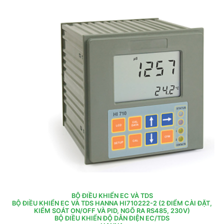
BỘ ĐIỀU KHIỂN EC VÀ TDS
BỘ ĐIỀU KHIỂN EC VÀ TDS HANNA HI710222-2 (2 ĐIỂM CÀI ĐẶT,
KIỂM SOÁT ON/OFF VÀ PID, NGÕ RA RS485, 230V)
BỘ ĐIỀU KHIỂN ĐỘ DẪN ĐIỆN EC/TDS