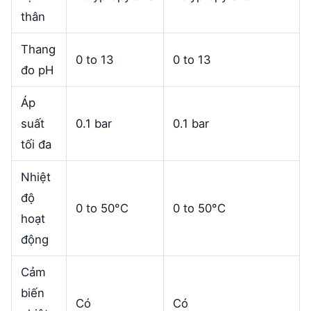
thân
Thang
0 to 13
0 to 13
đo pH
Áp
suất
0.1 bar
0.1 bar
tối đa
Nhiệt
độ
0 to 50°C
0 to 50°C
hoạt
động
Cảm
biến
Có
Có