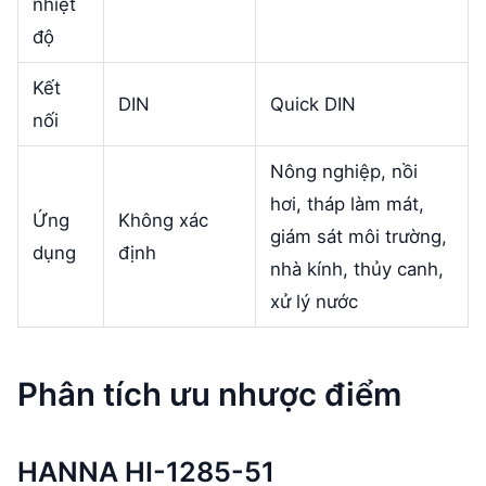
nhiệt
độ
Kết
DIN
Quick DIN
nối
Nông nghiệp, nồi
hơi, tháp làm mát,
Ứng
Không xác
giám sát môi trường,
dụng
định
nhà kính, thủy canh,
xử lý nước
Phân tích ưu nhược điểm
HANNA HI-1285-51