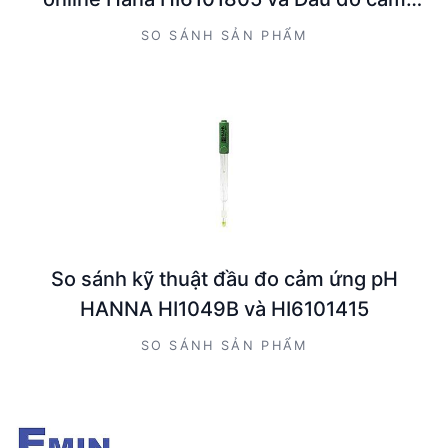
ứng PH Hanna HI6101415
SO SÁNH SẢN PHẨM
So sánh kỹ thuật đầu đo cảm ứng pH
HANNA HI1049B và HI6101415
SO SÁNH SẢN PHẨM