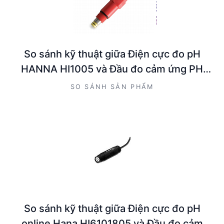
So sánh kỹ thuật giữa Điện cực đo pH
HANNA HI1005 và Đầu đo cảm ứng PH
Hanna HI6101415
SO SÁNH SẢN PHẨM
So sánh kỹ thuật giữa Điện cực đo pH
online Hana HI6101805 và Đầu đo cảm