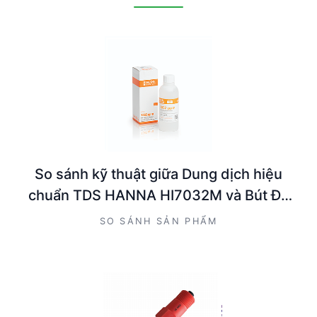
So sánh kỹ thuật giữa Dung dịch hiệu
chuẩn TDS HANNA HI7032M và Bút Đo
EC/TDS/Nhiệt độ Thang Cao DiST® 6
SO SÁNH SẢN PHẨM
HANNA HI98312