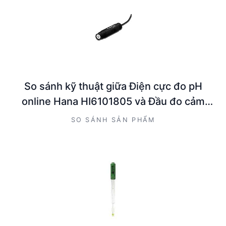
So sánh kỹ thuật giữa Điện cực đo pH
online Hana HI6101805 và Đầu đo cảm
ứng PH Hanna HI6101415
SO SÁNH SẢN PHẨM