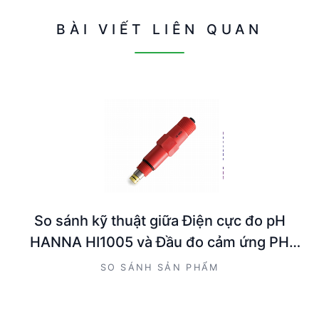
BÀI VIẾT LIÊN QUAN
So sánh kỹ thuật giữa Điện cực đo pH
HANNA HI1005 và Đầu đo cảm ứng PH
Hanna HI6101415
SO SÁNH SẢN PHẨM