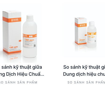
 sánh kỹ thuật giữa
So sánh kỹ thuật g
ng Dịch Hiệu Chuẩn
Dung dịch hiệu ch
S HANNA HI7032/1L
TDS HANNA HI7032
SO SÁNH SẢN PHẨM
SO SÁNH SẢN PHẨ
Bút Đo EC/TDS/Nhiệt
Bút Đo EC/TDS/Nhiệ
ộ DiST® 6 HANNA
Thang Cao DiST®
HI98312
HANNA HI9831