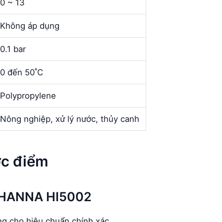
0 ~ 13
Không áp dụng
0.1 bar
0 đến 50˚C
Polypropylene
Nông nghiệp, xử lý nước, thủy canh
ợc điểm
0 HANNA HI5002
ng cho hiệu chuẩn chính xác.