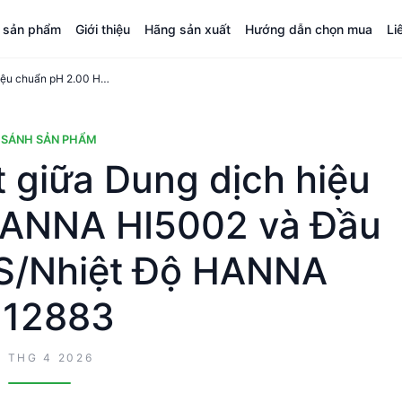
á sản phẩm
Giới thiệu
Hãng sản xuất
Hướng dẫn chọn mua
Li
So sánh kỹ thuật giữa Dung dịch hiệu chuẩn pH 2.00 HANNA HI5002 và Đầu Đo pH/EC/TDS/Nhiệt Độ HANNA HI12883
 SÁNH SẢN PHẨM
t giữa Dung dịch hiệu
HANNA HI5002 và Đầu
S/Nhiệt Độ HANNA
I12883
2 THG 4 2026