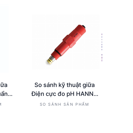
iữa
So sánh kỹ thuật giữa
uẩn
Điện cực đo pH HANNA
M và
HI1005 và Đầu đo cảm
M
SO SÁNH SẢN PHẨM
t độ
ứng PH Hanna
 6
HI6101415
2