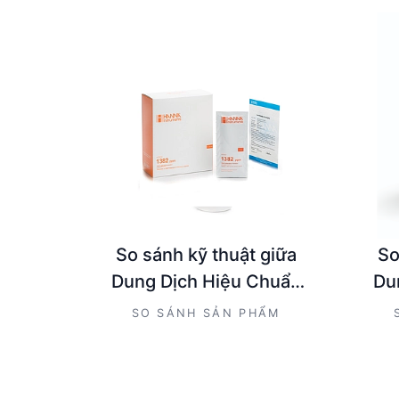
So sánh kỹ thuật giữa
So
Dung Dịch Hiệu Chuẩn
Du
TDS HANNA HI70032C
TD
SO SÁNH SẢN PHẨM
và Bút Đo EC/TDS/Nhiệt
và 
độ Thang Cao DiST® 6
đ
HANNA HI98312