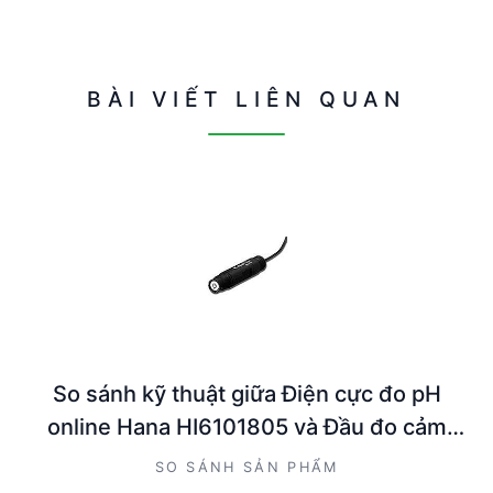
BÀI VIẾT LIÊN QUAN
So sánh kỹ thuật giữa Điện cực đo pH
online Hana HI6101805 và Đầu đo cảm
ứng PH Hanna HI6101415
SO SÁNH SẢN PHẨM