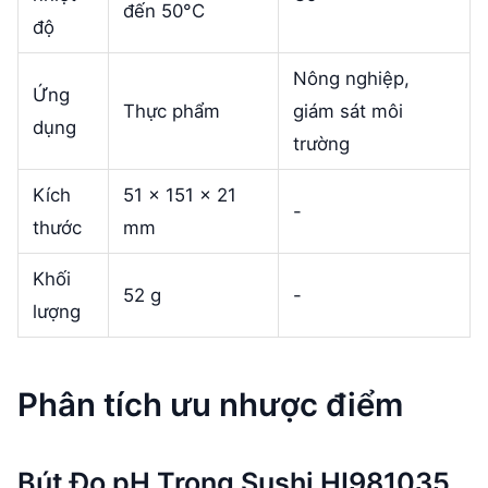
đến 50°C
độ
Nông nghiệp,
Ứng
Thực phẩm
giám sát môi
dụng
trường
Kích
51 x 151 x 21
-
thước
mm
Khối
52 g
-
lượng
Phân tích ưu nhược điểm
Bút Đo pH Trong Sushi HI981035