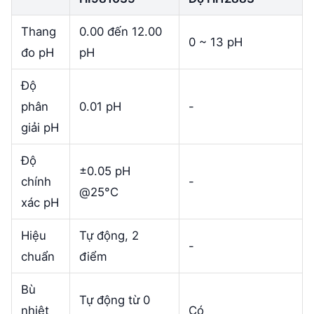
Thang
0.00 đến 12.00
0 ~ 13 pH
đo pH
pH
Độ
phân
0.01 pH
-
giải pH
Độ
±0.05 pH
chính
-
@25°C
xác pH
Hiệu
Tự động, 2
-
chuẩn
điểm
Bù
Tự động từ 0
nhiệt
Có