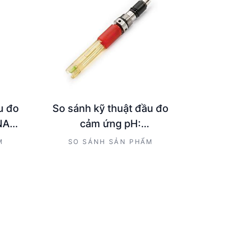
u đo
So sánh kỹ thuật đầu đo
NA
cảm ứng pH:
415
HI7698194-1 và
M
SO SÁNH SẢN PHẨM
HI6101415 từ HANNA