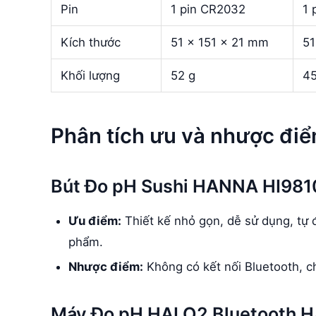
Pin
1 pin CR2032
1 
Kích thước
51 x 151 x 21 mm
51
Khối lượng
52 g
45
Phân tích ưu và nhược đi
Bút Đo pH Sushi HANNA HI98
Ưu điểm:
Thiết kế nhỏ gọn, dễ sử dụng, tự 
phẩm.
Nhược điểm:
Không có kết nối Bluetooth, c
Máy Đo pH HALO2 Bluetooth 