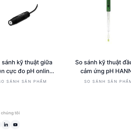
 sánh kỹ thuật giữa
So sánh kỹ thuật đầ
ện cực đo pH online
cảm ứng pH HAN
a HI6101805 và Đầu
HI1049B và HI6101
SO SÁNH SẢN PHẨM
SO SÁNH SẢN PHẨ
 cảm ứng PH Hanna
HI6101415
 chúng tôi