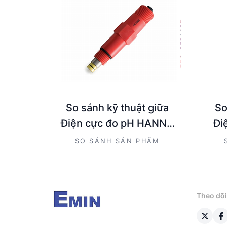
So sánh kỹ thuật giữa
So
Điện cực đo pH HANNA
Đi
HI1005 và Đầu đo cảm
Han
SO SÁNH SẢN PHẨM
ứng PH Hanna
đo
HI6101415
Theo dõi