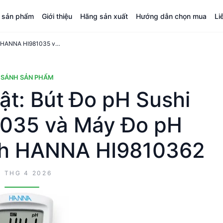
á sản phẩm
Giới thiệu
Hãng sản xuất
Hướng dẫn chọn mua
Li
So sánh kỹ thuật: Bút Đo pH Sushi HANNA HI981035 và Máy Đo pH HALO2 Bluetooth HANNA HI9810362
 SÁNH SẢN PHẨM
ật: Bút Đo pH Sushi
035 và Máy Đo pH
th HANNA HI9810362
8 THG 4 2026