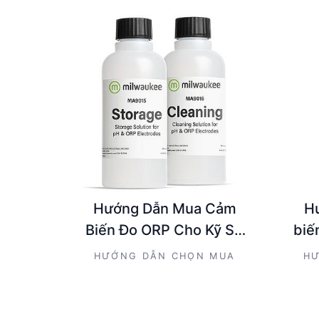
Hướng Dẫn Mua Cảm
H
Biến Đo ORP Cho Kỹ Sư
biế
Và Người Mua Kỹ Thuật
n
HƯỚNG DẪN CHỌN MUA
HƯ