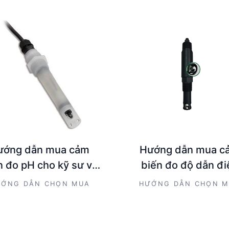
ướng dẫn mua cảm
Hướng dẫn mua c
n đo pH cho kỹ sư và
biến đo độ dẫn đi
hà quản lý kỹ thuật
EC/TDS cho kỹ sư v
ỚNG DẪN CHỌN MUA
HƯỚNG DẪN CHỌN 
quản lý kỹ thuật