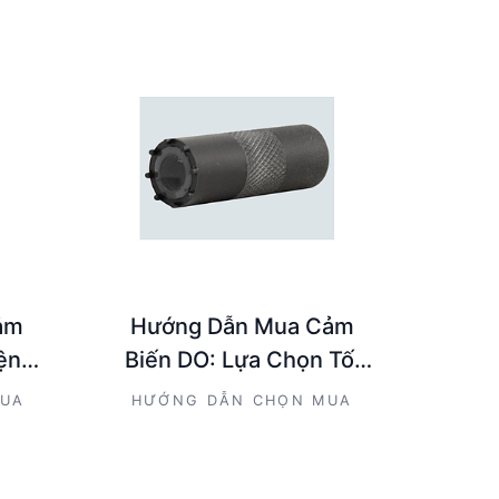
ảm
Hướng Dẫn Mua Cảm
ện
Biến DO: Lựa Chọn Tối
à nhà
Ưu Cho Kỹ Sư và Nhà
MUA
HƯỚNG DẪN CHỌN MUA
Mua Hàng Kỹ Thuật