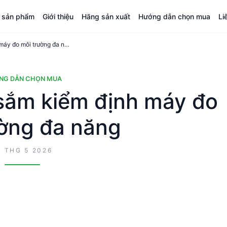
á sản phẩm
Giới thiệu
Hãng sản xuất
Hướng dẫn chọn mua
Li
Hướng dẫn mua sắm kiểm định máy đo môi trường đa năng
NG DẪN CHỌN MUA
ắm kiểm định máy đo
ường đa năng
9 THG 5 2026