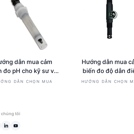
ướng dẫn mua cảm
Hướng dẫn mua c
n đo pH cho kỹ sư và
biến đo độ dẫn đi
hà quản lý kỹ thuật
EC/TDS cho kỹ sư v
ỚNG DẪN CHỌN MUA
HƯỚNG DẪN CHỌN 
quản lý kỹ thuật
 chúng tôi