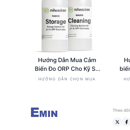
Hướng Dẫn Mua Cảm
H
Biến Đo ORP Cho Kỹ Sư
biế
Và Người Mua Kỹ Thuật
n
HƯỚNG DẪN CHỌN MUA
HƯ
Theo dõi