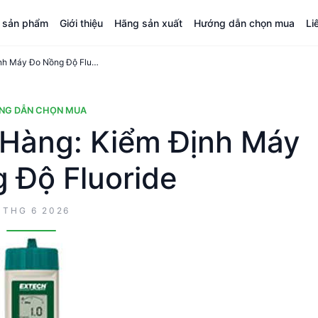
á sản phẩm
Giới thiệu
Hãng sản xuất
Hướng dẫn chọn mua
Li
Hướng Dẫn Mua Hàng: Kiểm Định Máy Đo Nồng Độ Fluoride
NG DẪN CHỌN MUA
Hàng: Kiểm Định Máy
 Độ Fluoride
 THG 6 2026