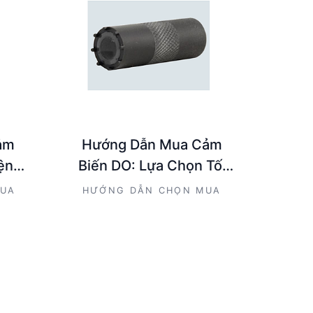
ảm
Hướng Dẫn Mua Cảm
ện
Biến DO: Lựa Chọn Tối
à nhà
Ưu Cho Kỹ Sư và Nhà
MUA
HƯỚNG DẪN CHỌN MUA
Mua Hàng Kỹ Thuật