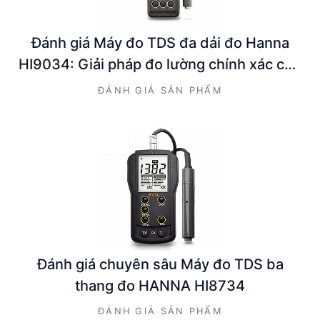
Đánh giá Máy đo TDS đa dải đo Hanna
HI9034: Giải pháp đo lường chính xác cho
kỹ sư và nhà quản lý kỹ thuật
ĐÁNH GIÁ SẢN PHẨM
Đánh giá chuyên sâu Máy đo TDS ba
thang đo HANNA HI8734
ĐÁNH GIÁ SẢN PHẨM