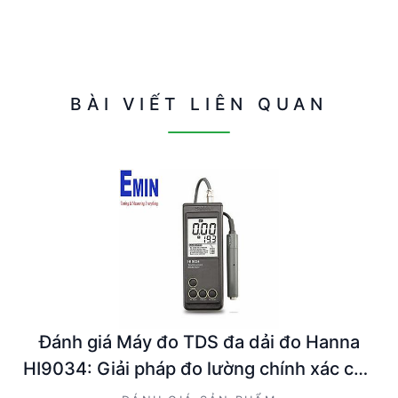
BÀI VIẾT LIÊN QUAN
Đánh giá Máy đo TDS đa dải đo Hanna
HI9034: Giải pháp đo lường chính xác cho
kỹ sư và nhà quản lý kỹ thuật