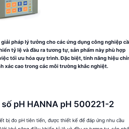
giải pháp lý tưởng cho các ứng dụng công nghiệp c
hiển tỷ lệ và đầu ra tương tự, sản phẩm này phù hợp
iệc tối ưu hóa quy trình. Đặc biệt, tính năng hiệu chỉ
h xác cao trong các môi trường khắc nghiệt.
iển số pH HANNA pH 500221-2
 bị đo pH tiên tiến, được thiết kế để đáp ứng nhu cầu
ới khả năng điều khiển tỷ lệ và đầu ra tương tự, sản ph