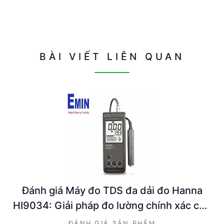
BÀI VIẾT LIÊN QUAN
Đánh giá Máy đo TDS đa dải đo Hanna
HI9034: Giải pháp đo lường chính xác cho
kỹ sư và nhà quản lý kỹ thuật
ĐÁNH GIÁ SẢN PHẨM